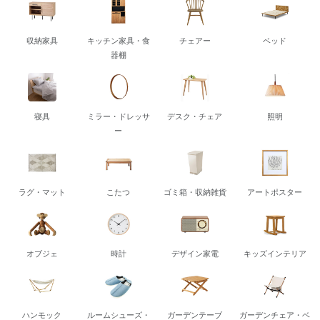
収納家具
キッチン家具・食
チェアー
ベッド
器棚
寝具
ミラー・ドレッサ
デスク・チェア
照明
ー
ラグ・マット
こたつ
ゴミ箱・収納雑貨
アートポスター
オブジェ
時計
デザイン家電
キッズインテリア
ハンモック
ルームシューズ・
ガーデンテーブ
ガーデンチェア・ベ