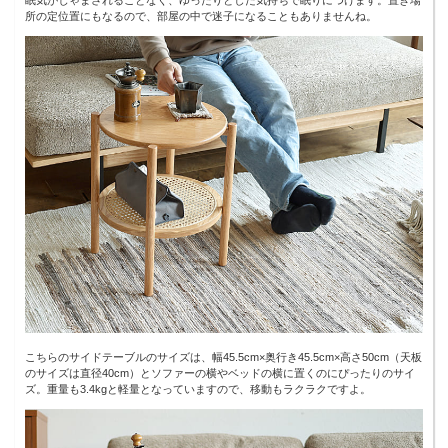
所の定位置にもなるので、部屋の中で迷子になることもありませんね。
こちらのサイドテーブルのサイズは、幅45.5cm×奥行き45.5cm×高さ50cm（天板
のサイズは直径40cm）とソファーの横やベッドの横に置くのにぴったりのサイ
ズ。重量も3.4kgと軽量となっていますので、移動もラクラクですよ。