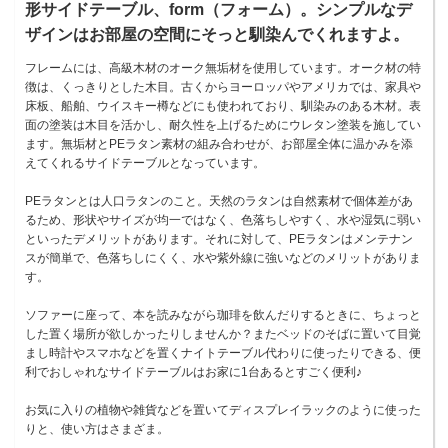
形サイドテーブル、form（フォーム）。シンプルなデ
ザインはお部屋の空間にそっと馴染んでくれますよ。
フレームには、高級木材のオーク無垢材を使用しています。オーク材の特
徴は、くっきりとした木目。古くからヨーロッパやアメリカでは、家具や
床板、船舶、ウイスキー樽などにも使われており、馴染みのある木材。表
面の塗装は木目を活かし、耐久性を上げるためにウレタン塗装を施してい
ます。無垢材とPEラタン素材の組み合わせが、お部屋全体に温かみを添
えてくれるサイドテーブルとなっています。
PEラタンとは人口ラタンのこと。天然のラタンは自然素材で個体差があ
るため、形状やサイズが均一ではなく、色落ちしやすく、水や湿気に弱い
といったデメリットがあります。それに対して、PEラタンはメンテナン
スが簡単で、色落ちしにくく、水や紫外線に強いなどのメリットがありま
す。
ソファーに座って、本を読みながら珈琲を飲んだりするときに、ちょっと
した置く場所が欲しかったりしませんか？またベッドのそばに置いて目覚
まし時計やスマホなどを置くナイトテーブル代わりに使ったりできる、便
利でおしゃれなサイドテーブルはお家に1台あるとすごく便利♪
お気に入りの植物や雑貨などを置いてディスプレイラックのように使った
りと、使い方はさまざま。