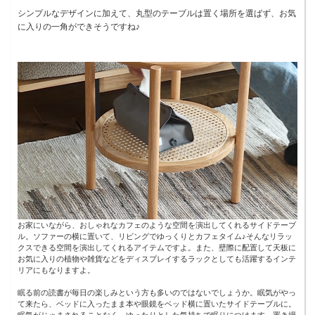
シンプルなデザインに加えて、丸型のテーブルは置く場所を選ばず、お気
に入りの一角ができそうですね♪
お家にいながら、おしゃれなカフェのような空間を演出してくれるサイドテーブ
ル。ソファーの横に置いて、リビングでゆっくりとカフェタイム♪そんなリラッ
クスできる空間を演出してくれるアイテムですよ。また、壁際に配置して天板に
お気に入りの植物や雑貨などをディスプレイするラックとしても活躍するインテ
リアにもなりますよ。
眠る前の読書が毎日の楽しみという方も多いのではないでしょうか。眠気がやっ
て来たら、ベッドに入ったまま本や眼鏡をベッド横に置いたサイドテーブルに。
眠気がじゃまされることなく、ゆったりとした気持ちで眠りにつけます。置き場