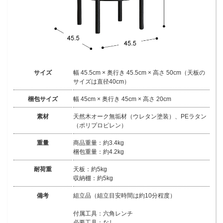
サイズ
幅 45.5cm × 奥行き 45.5cm × 高さ 50cm（天板の
サイズは直径40cm）
梱包サイズ
幅 45cm × 奥行き 45cm × 高さ 20cm
素材
天然木オーク無垢材（ウレタン塗装）、PEラタン
（ポリプロピレン）
重量
商品重量：約3.4kg
梱包重量：約4.2kg
耐荷重
天板：約5kg
収納棚：約5kg
備考
組立品（組立目安時間は約10分程度）
付属工具：六角レンチ
必要工具：なし