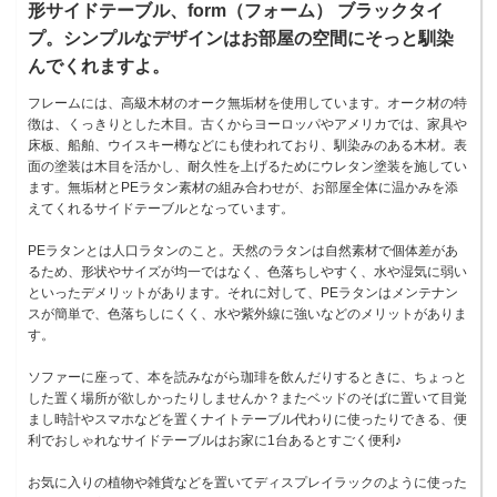
形サイドテーブル、form（フォーム） ブラックタイ
プ。シンプルなデザインはお部屋の空間にそっと馴染
んでくれますよ。
フレームには、高級木材のオーク無垢材を使用しています。オーク材の特
徴は、くっきりとした木目。古くからヨーロッパやアメリカでは、家具や
床板、船舶、ウイスキー樽などにも使われており、馴染みのある木材。表
面の塗装は木目を活かし、耐久性を上げるためにウレタン塗装を施してい
ます。無垢材とPEラタン素材の組み合わせが、お部屋全体に温かみを添
えてくれるサイドテーブルとなっています。
PEラタンとは人口ラタンのこと。天然のラタンは自然素材で個体差があ
るため、形状やサイズが均一ではなく、色落ちしやすく、水や湿気に弱い
といったデメリットがあります。それに対して、PEラタンはメンテナン
スが簡単で、色落ちしにくく、水や紫外線に強いなどのメリットがありま
す。
ソファーに座って、本を読みながら珈琲を飲んだりするときに、ちょっと
した置く場所が欲しかったりしませんか？またベッドのそばに置いて目覚
まし時計やスマホなどを置くナイトテーブル代わりに使ったりできる、便
利でおしゃれなサイドテーブルはお家に1台あるとすごく便利♪
お気に入りの植物や雑貨などを置いてディスプレイラックのように使った