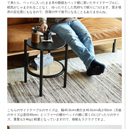
て来たら、ベッドに入ったまま本や眼鏡をベッド横に置いたサイドテーブルに。
眠気がじゃまされることなく、ゆったりとした気持ちで眠りにつけます。置き場
所の定位置にもなるので、部屋の中で迷子になることもありませんね。
こちらのサイドテーブルのサイズは、幅45.5cm×奥行き45.5cm×高さ50cm（天板
のサイズは直径40cm）とソファーの横やベッドの横に置くのにぴったりのサイ
ズ。重量も3.4kgと軽量となっていますので、移動もラクラクですよ。