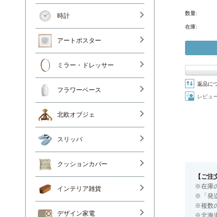
数量:
時計
在庫:
アートポスター
ミラー・ドレッサー
返品に
フラワーベース
レビュ
北欧オブジェ
スリッパ
クッションカバー
【ご注
※在庫
インテリア雑貨
※「発
※複数
デザイン家電
※北海