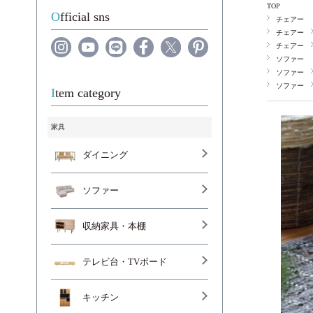
TOP
Official sns
チェアー
チェアー
チェアー
ソファー
ソファー
ソファー
Item category
家具
ダイニング
ソファー
収納家具・本棚
テレビ台・TVボード
キッチン