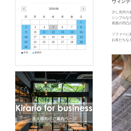
ヴィンテ
2026/08
少し光沢の
日
月
火
水
木
金
土
シンプルな
1
表面の凹凸
2
3
4
5
6
7
8
9
10
11
12
13
14
15
ソファーに
16
17
18
19
20
21
22
お友だちな
23
24
25
26
27
28
29
30
31
■
■
今日
定休日