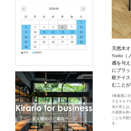
2026/08
日
月
火
水
木
金
土
1
2
3
4
5
6
7
8
9
10
11
12
13
14
15
16
17
18
19
20
21
22
23
24
25
26
27
28
29
30
31
天然木オ
■
■
今日
定休日
Nott
感を与え
にブラッ
欧テイス
むことが
1枚板風に仕
そもそもで
木の耳とは
の表面を剥
ことも可能
す。