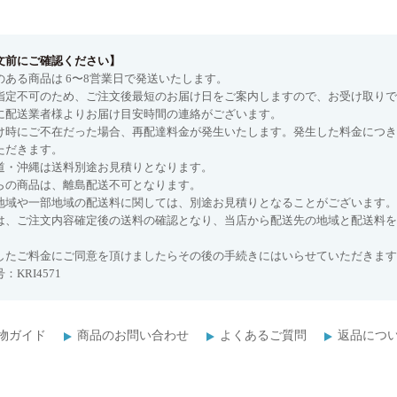
文前にご確認ください】
のある商品は 6〜8営業日で発送いたします。
指定不可のため、ご注文後最短のお届け日をご案内しますので、お受け取りで
に配送業者様よりお届け目安時間の連絡がございます。
け時にご不在だった場合、再配達料金が発生いたします。発生した料金につき
ただきます。
道・沖縄は送料別途お見積りとなります。
らの商品は、離島配送不可となります。
地域や一部地域の配送料に関しては、別途お見積りとなることがございます。
は、ご注文内容確定後の送料の確認となり、当店から配送先の地域と配送料を
したご料金にご同意を頂けましたらその後の手続きにはいらせていただきます
：KRI4571
物ガイド
商品のお問い合わせ
よくあるご質問
返品につ