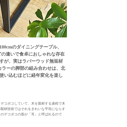
80cmのダイニングテーブル、
などの違いで食卓におしゃれな存在
すが、実はラバーウッド無垢材
カラーの脚部の組み合わせは、北
使い込むほどに経年変化を楽し
くデコボコしていて、木を製材する過程で木
の製材技術ではそれをきれいな平坦にならす
そのデコボコの面が「耳」と呼ばれるので