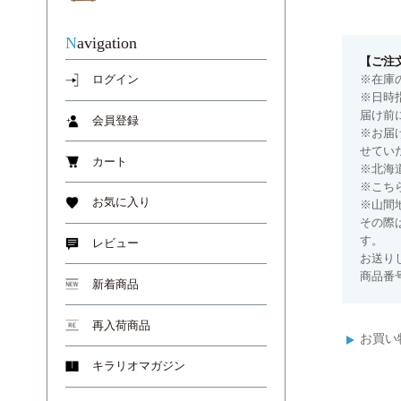
Navigation
【ご注
※在庫
ログイン
※日時
届け前
会員登録
※お届
せてい
カート
※北海
※こち
お気に入り
※山間
その際
す。
レビュー
お送り
商品番号
新着商品
再入荷商品
お買い
キラリオマガジン