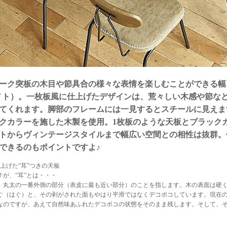
ーク突板の木目や節具合の様々な表情を楽しむことができる幅1
o（ノト）。一枚板風に仕上げたデザインは、荒々しい木感や節
てくれます。脚部のフレームには一見するとスチールに見えま
クカラーを施した木製を使用。1枚板のような天板とブラック
トからヴィンテージスタイルまで幅広い空間との相性は抜群。
できるのもポイントですよ♪
上げた“耳”つきの天板
すが、“耳”とは・・・
、丸太の一番外側の部分（表皮に最も近い部分）のことを指します。木の表面は硬
ぐ（はぐ）と、その剥がされた面もやはり平滑ではなくデコボコしています。現在
なのですが、あえて自然味あふれたデコボコの状態をそのまま残します。そして、