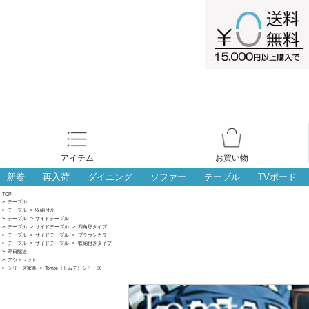
アイテム
お買い物
新着
再入荷
ダイニング
ソファー
テーブル
TVボード
TOP
>
テーブル
>
テーブル
>
収納付き
>
テーブル
>
サイドテーブル
>
テーブル
>
サイドテーブル
>
四角形タイプ
>
テーブル
>
サイドテーブル
>
ブラウンカラー
>
テーブル
>
サイドテーブル
>
収納付きタイプ
>
即日配送
>
アウトレット
>
シリーズ家具
>
Tomte（トムテ）シリーズ