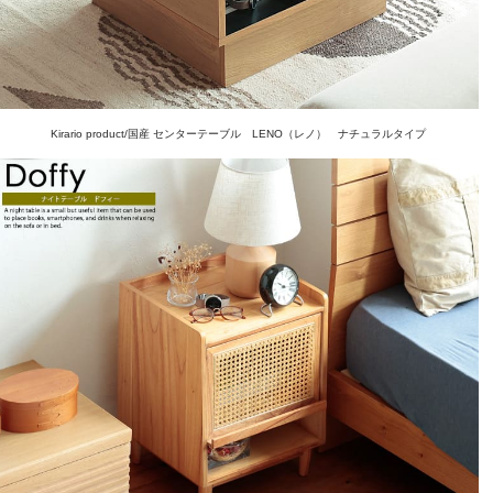
Kirario product/国産 センターテーブル LENO（レノ） ナチュラルタイプ