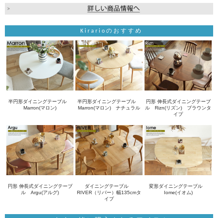
Kirarioのおすすめ
半円形ダイニングテーブル
半円形ダイニングテーブル
円形 伸長式ダイニングテーブ
Marron(マロン)
Marron(マロン) ナチュラル
ル Rizn(リズン) ブラウンタ
イプ
円形 伸長式ダイニングテーブ
ダイニングテーブル
変形ダイニングテーブル
ル Argu(アルグ)
RIVER（リバー）幅135cmタ
Iome(イオム)
イプ