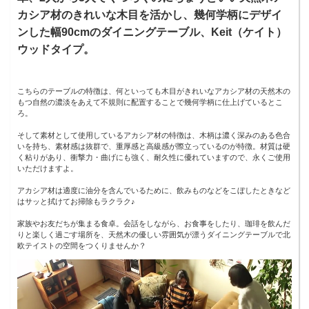
カシア材のきれいな木目を活かし、幾何学柄にデザイ
ンした幅90cmのダイニングテーブル、Keit（ケイト）
ウッドタイプ。
こちらのテーブルの特徴は、何といっても木目がきれいなアカシア材の天然木の
もつ自然の濃淡をあえて不規則に配置することで幾何学柄に仕上げているとこ
ろ。
そして素材として使用しているアカシア材の特徴は、木柄は濃く深みのある色合
いを持ち、素材感は抜群で、重厚感と高級感が際立っているのが特徴。材質は硬
く粘りがあり、衝撃力・曲げにも強く、耐久性に優れていますので、永くご使用
いただけますよ。
アカシア材は適度に油分を含んでいるために、飲みものなどをこぼしたときなど
はサッと拭けてお掃除もラクラク♪
家族やお友だちが集まる食卓。会話をしながら、お食事をしたり、珈琲を飲んだ
りと楽しく過ごす場所を、天然木の優しい雰囲気が漂うダイニングテーブルで北
欧テイストの空間をつくりませんか？