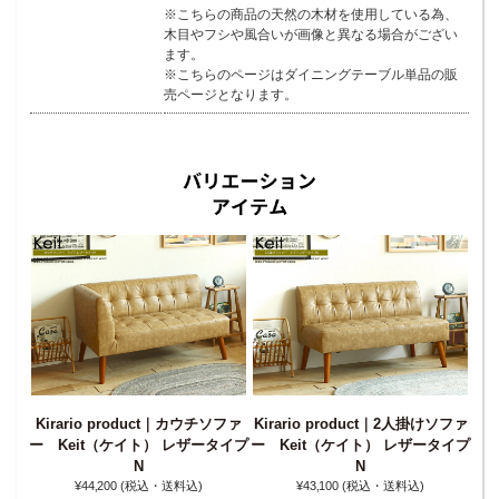
※こちらの商品の天然の木材を使用している為、
木目やフシや風合いが画像と異なる場合がござい
ます。
※こちらのページはダイニングテーブル単品の販
売ページとなります。
Kirario product｜カウチソファ
Kirario product｜2人掛けソファ
Ki
ダイニ
ー Keit（ケイト） レザータイプ
ー Keit（ケイト） レザータイプ
ー 
ト）
N
N
¥44‚200
(税込・送料込)
¥43‚100
(税込・送料込)