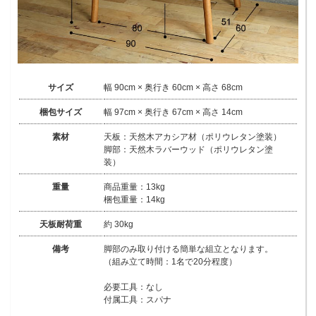
サイズ
幅 90cm × 奥行き 60cm × 高さ 68cm
梱包サイズ
幅 97cm × 奥行き 67cm × 高さ 14cm
素材
天板：天然木アカシア材（ポリウレタン塗装）
脚部：天然木ラバーウッド（ポリウレタン塗
装）
重量
商品重量：13kg
梱包重量：14kg
天板耐荷重
約 30kg
備考
脚部のみ取り付ける簡単な組立となります。
（組み立て時間：1名で20分程度）
必要工具：なし
付属工具：スパナ