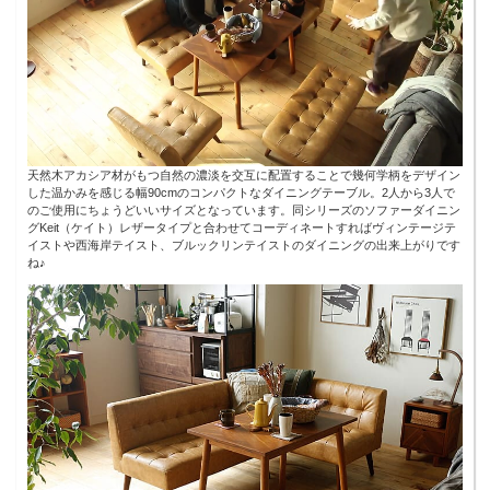
天然木アカシア材がもつ自然の濃淡を交互に配置することで幾何学柄をデザイン
した温かみを感じる幅90cmのコンパクトなダイニングテーブル。2人から3人で
のご使用にちょうどいいサイズとなっています。同シリーズのソファーダイニン
グKeit（ケイト）レザータイプと合わせてコーディネートすればヴィンテージテ
イストや西海岸テイスト、ブルックリンテイストのダイニングの出来上がりです
ね♪