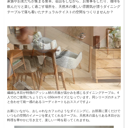
家族やお友だちが集まる食卓。会話をしながら、お食事をしたり、珈琲を
飲んだりと楽しく過ごす場所を、天然木の優しい雰囲気が漂うダイニング
テーブルで落ち着いたナチュラルテイストの空間をつくりませんか？
繊細な木目が特徴のアッシュ材の天板が温かみを感じるダイニングテーブル。4
人でのご使用にちょうどいい150cmサイズとなっています。同シリーズのチェア
と合わせて統一感のあるコーディネートもおススメですよ♪
お家にいながら、おしゃれなカフェのようなダイニングに。お部屋に置くだけで
いつもの空間のイメージを変えてくれるテーブル。天然木の温もりある木目がお
料理を華やかに引き立て、楽しい一時を彩ってくれますね。