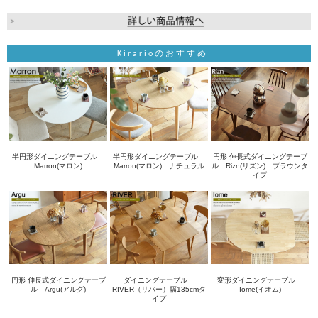
Kirarioのおすすめ
半円形ダイニングテーブル
半円形ダイニングテーブル
円形 伸長式ダイニングテーブ
Marron(マロン)
Marron(マロン) ナチュラル
ル Rizn(リズン) ブラウンタ
イプ
円形 伸長式ダイニングテーブ
ダイニングテーブル
変形ダイニングテーブル
ル Argu(アルグ)
RIVER（リバー）幅135cmタ
Iome(イオム)
イプ