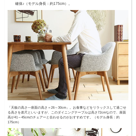
確保♪（モデル身長：約175cm）。
「天板の高さ―座面の高さ＝26～30cm」。お食事などをリラックスして過ごせ
る高さを差尺といいますが、このダイニングテーブルは高さ72cmなので、座面
高が41～45cmのチェアーと合わせるのがおすすめです。（モデル身長：約
175cm）