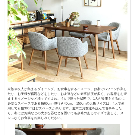
家族や友人が集まるダイニング。お食事をするイメージ、お家でパソコン作業し
たり、お子様が宿題などをしたり、お友達などの来客頻度が多く、お客様をお迎
えするイメージなど様々ですよね。 4人で座った状態で、1人が食事をするのに
必要なスペースである幅60cm×奥行き40cm。 150cmの天板サイズは、4人で使
用しても幅30cmほどスペースが余ります。週末にお友達を読んで食事をした
り、冬にはお鍋などの大きな器などを置いても余裕のあるサイズで楽しく、スト
レスなくお食事をお楽しみください。