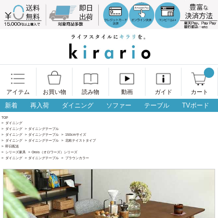
アイテム
お買い物
読み物
動画
ガイド
カート
新着
再入荷
ダイニング
ソファー
テーブル
TVボード
TOP
>
ダイニング
>
ダイニング
>
ダイニングテーブル
>
ダイニング
>
ダイニングテーブル
>
150cmサイズ
>
ダイニング
>
ダイニングテーブル
>
北欧テイストタイプ
>
即日配送
>
シリーズ家具
>
Orois（オロワーズ）シリーズ
>
ダイニング
>
ダイニングテーブル
>
ブラウンカラー