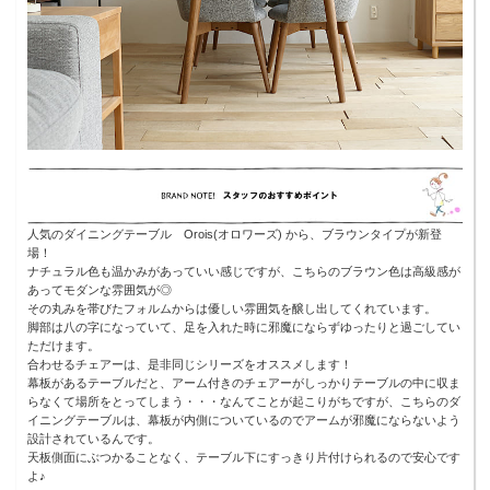
人気のダイニングテーブル Orois(オロワーズ) から、ブラウンタイプが新登
場！
ナチュラル色も温かみがあっていい感じですが、こちらのブラウン色は高級感が
あってモダンな雰囲気が◎
その丸みを帯びたフォルムからは優しい雰囲気を醸し出してくれています。
脚部は八の字になっていて、足を入れた時に邪魔にならずゆったりと過ごしてい
ただけます。
合わせるチェアーは、是非同じシリーズをオススメします！
幕板があるテーブルだと、アーム付きのチェアーがしっかりテーブルの中に収ま
らなくて場所をとってしまう・・・なんてことが起こりがちですが、こちらのダ
イニングテーブルは、幕板が内側についているのでアームが邪魔にならないよう
設計されているんです。
天板側面にぶつかることなく、テーブル下にすっきり片付けられるので安心です
よ♪