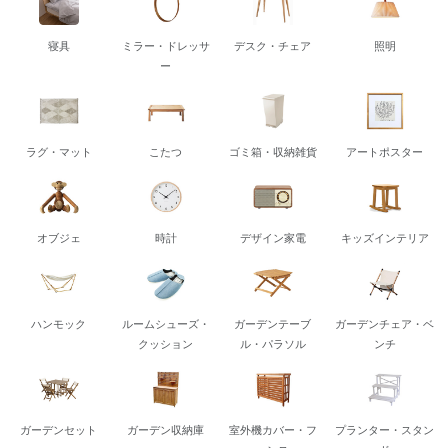
寝具
ミラー・ドレッサ
デスク・チェア
照明
ー
ラグ・マット
こたつ
ゴミ箱・収納雑貨
アートポスター
オブジェ
時計
デザイン家電
キッズインテリア
ハンモック
ルームシューズ・
ガーデンテーブ
ガーデンチェア・ベ
クッション
ル・パラソル
ンチ
ガーデンセット
ガーデン収納庫
室外機カバー・フ
プランター・スタン