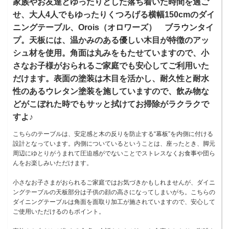
家族やお友達とゆったりとした落ち着いた時間を過ご
せ、大人4人でもゆったりくつろげる横幅150cmのダイ
ニングテーブル、Orois（オロワーズ） ブラウンタイ
プ。天板には、温かみのある優しい木目が特徴のアッ
シュ材を使用。角面は丸みをもたせていますので、小
さなお子様がおられるご家庭でも安心してご利用いた
だけます。表面の塗装は木目を活かし、耐久性と耐水
性のあるウレタン塗装を施していますので、飲み物な
どがこぼれた時でもサッと拭けてお掃除がラクラクで
すよ♪
こちらのテーブルは、安定感と木の反りを防止する“幕板”を内側に付ける
設計となっています。内側についているということは、座ったとき、脚元
周辺にゆとりがうまれて圧迫感がでないことでストレスなくお食事や団ら
んをお楽しみいただけます。
小さなお子さまがおられるご家庭ではお気づきかもしれませんが、ダイニ
ングテーブルの天板部分は子供の顔の高さになってしまいがち。こちらの
ダイニングテーブルは角面を面取り加工が施されていますので、安心して
ご使用いただけるのもポイント。