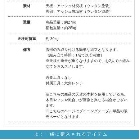
素材
天板：アッシュ材突板（ウレタン塗装）
脚部：アッシュ無垢材（ウレタン塗装）
重量
商品重量：約27kg
梱包重量：約28kg
天板耐荷重
約 30kg
備考
脚部のみ取り付ける簡単な組立となります。
（組み立て時間：1名で20分程度）
※天板の重量が重くなりますので、お2人での組み
立てをおススメします。
必要工具：なし
付属工具：六角レンチ
※こちらの商品の天然の木材を使用している為、
木目やフシや風合いが画像と異なる場合がござい
ます。
※こちらのページはダイニングテーブル単品の販
売ページとなります。
よく一緒に購入されるアイテム